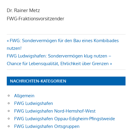
Dr. Rainer Metz
FWG-Fraktionsvorsitzender
Beitragsnavigation
Vorheriger
FWG: Sondervermögen für den Bau eines Kombibades
Beitrag:
nutzen!
Nächster
FWG Ludwigshafen: Sondervermögen klug nutzen –
Beitrag:
Chance für Lebensqualität, Ehrlichkeit über Grenzen
NACHRICHTEN-KATEGORIEN
Allgemein
FWG Ludwigshafen
FWG Ludwigshafen Nord-Hemshof-West
FWG Ludwigshafen Oppau-Edigheim-Pfingstweide
FWG Ludwigshafen Ortsgruppen