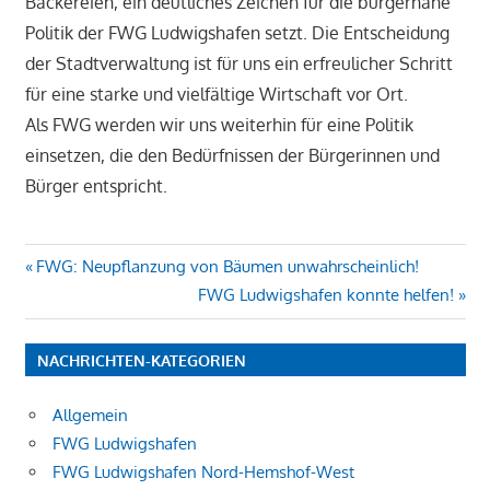
Bäckereien, ein deutliches Zeichen für die bürgernahe
Politik der FWG Ludwigshafen setzt. Die Entscheidung
der Stadtverwaltung ist für uns ein erfreulicher Schritt
für eine starke und vielfältige Wirtschaft vor Ort.
Als FWG werden wir uns weiterhin für eine Politik
einsetzen, die den Bedürfnissen der Bürgerinnen und
Bürger entspricht.
Beitragsnavigation
Vorheriger
FWG: Neupflanzung von Bäumen unwahrscheinlich!
Beitrag:
Nächster
FWG Ludwigshafen konnte helfen!
Beitrag:
NACHRICHTEN-KATEGORIEN
Allgemein
FWG Ludwigshafen
FWG Ludwigshafen Nord-Hemshof-West