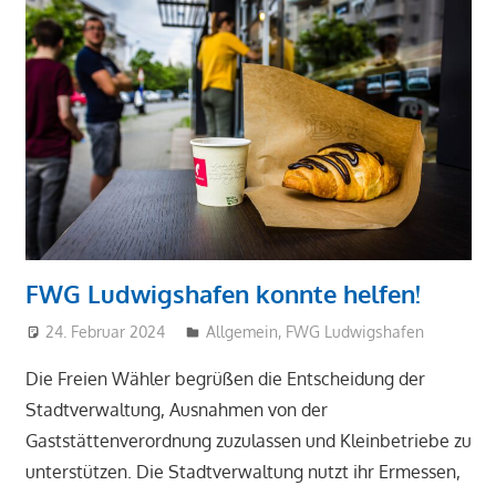
FWG Ludwigshafen konnte helfen!
24. Februar 2024
tkiste
Allgemein
,
FWG Ludwigshafen
Die Freien Wähler begrüßen die Entscheidung der
Stadtverwaltung, Ausnahmen von der
Gaststättenverordnung zuzulassen und Kleinbetriebe zu
unterstützen. Die Stadtverwaltung nutzt ihr Ermessen,