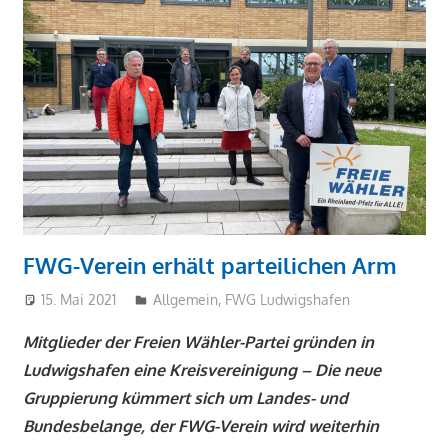
FWG-Verein erhält parteilichen Arm
15. Mai 2021
Markus Sandmann
Allgemein
,
FWG Ludwigshafen
Mitglieder der Freien Wähler-Partei gründen in
Ludwigshafen eine Kreisvereinigung – Die neue
Gruppierung kümmert sich um Landes- und
Bundesbelange, der FWG-Verein wird weiterhin