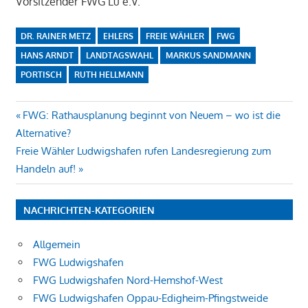
Vorsitzender FWG Lu e.V.
DR. RAINER METZ
EHLERS
FREIE WÄHLER
FWG
HANS ARNDT
LANDTAGSWAHL
MARKUS SANDMANN
PORTISCH
RUTH HELLMANN
Beitragsnavigation
Vorheriger
FWG: Rathausplanung beginnt von Neuem – wo ist die
Beitrag:
Alternative?
Nächster
Freie Wähler Ludwigshafen rufen Landesregierung zum
Beitrag:
Handeln auf!
NACHRICHTEN-KATEGORIEN
Allgemein
FWG Ludwigshafen
FWG Ludwigshafen Nord-Hemshof-West
FWG Ludwigshafen Oppau-Edigheim-Pfingstweide