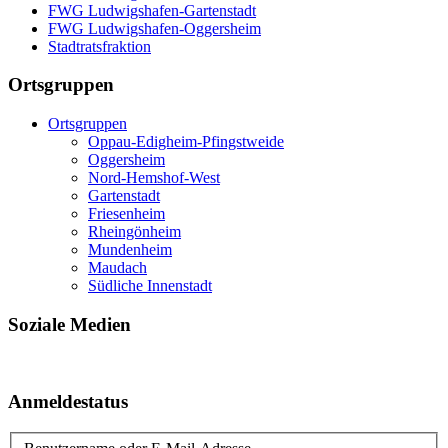
FWG Ludwigshafen-Gartenstadt
FWG Ludwigshafen-Oggersheim
Stadtratsfraktion
Ortsgruppen
Ortsgruppen
Oppau-Edigheim-Pfingstweide
Oggersheim
Nord-Hemshof-West
Gartenstadt
Friesenheim
Rheingönheim
Mundenheim
Maudach
Südliche Innenstadt
Soziale Medien
Anmeldestatus