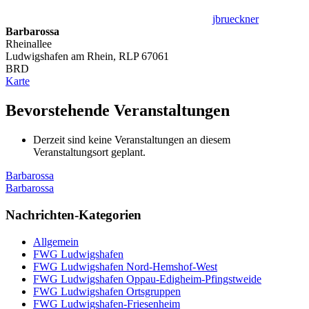
jbrueckner
Barbarossa
Rheinallee
Ludwigshafen am Rhein
,
RLP
67061
BRD
Barbarossa
Karte
Bevorstehende Veranstaltungen
Derzeit sind keine Veranstaltungen an diesem
Veranstaltungsort geplant.
Beitragsnavigation
Vorheriger
Barbarossa
Beitrag:
Nächster
Barbarossa
Beitrag:
Nachrichten-Kategorien
Allgemein
FWG Ludwigshafen
FWG Ludwigshafen Nord-Hemshof-West
FWG Ludwigshafen Oppau-Edigheim-Pfingstweide
FWG Ludwigshafen Ortsgruppen
FWG Ludwigshafen-Friesenheim