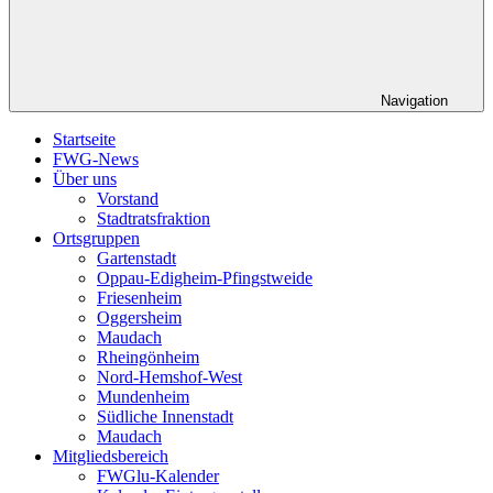
Navigation
Startseite
FWG-News
Über uns
Vorstand
Stadtratsfraktion
Ortsgruppen
Gartenstadt
Oppau-Edigheim-Pfingstweide
Friesenheim
Oggersheim
Maudach
Rheingönheim
Nord-Hemshof-West
Mundenheim
Südliche Innenstadt
Maudach
Mitgliedsbereich
FWGlu-Kalender