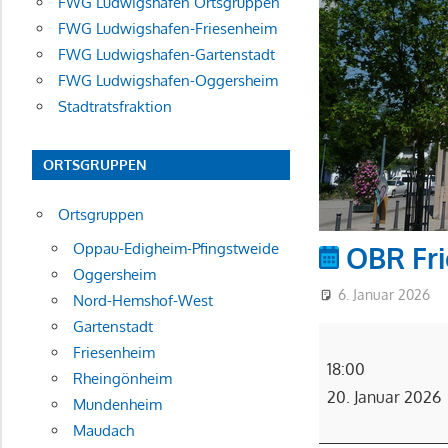
FWG Ludwigshafen Ortsgruppen
FWG Ludwigshafen-Friesenheim
FWG Ludwigshafen-Gartenstadt
FWG Ludwigshafen-Oggersheim
Stadtratsfraktion
ORTSGRUPPEN
Ortsgruppen
Oppau-Edigheim-Pfingstweide
OBR Fr
Oggersheim
6. Januar 2026
Nord-Hemshof-West
Gartenstadt
OBR
Friesenheim
Friesenheim
18:00
Rheingönheim
20. Januar 2026
Mundenheim
Maudach