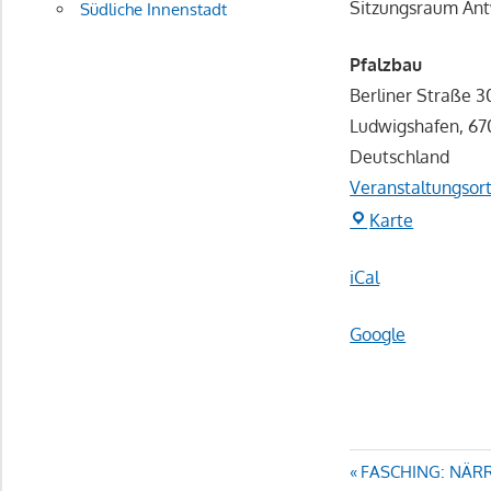
Sitzungsraum Ant
Südliche Innenstadt
Pfalzbau
Berliner Straße 3
Ludwigshafen
,
67
Deutschland
Veranstaltungsor
Pfalzbau
Karte
iCal
Google
Beitragsn
FASCHING: NÄRR