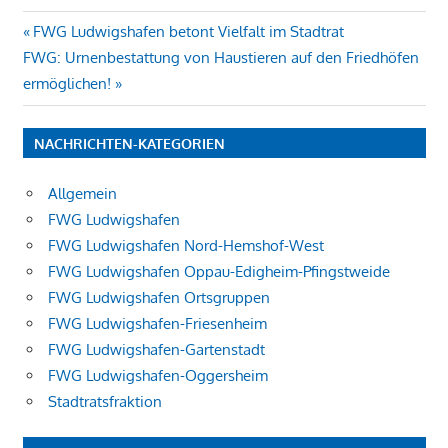
Beitragsnavigation
Vorheriger
FWG Ludwigshafen betont Vielfalt im Stadtrat
Nächster
Beitrag:
FWG: Urnenbestattung von Haustieren auf den Friedhöfen
Beitrag:
ermöglichen!
NACHRICHTEN-KATEGORIEN
Allgemein
FWG Ludwigshafen
FWG Ludwigshafen Nord-Hemshof-West
FWG Ludwigshafen Oppau-Edigheim-Pfingstweide
FWG Ludwigshafen Ortsgruppen
FWG Ludwigshafen-Friesenheim
FWG Ludwigshafen-Gartenstadt
FWG Ludwigshafen-Oggersheim
Stadtratsfraktion