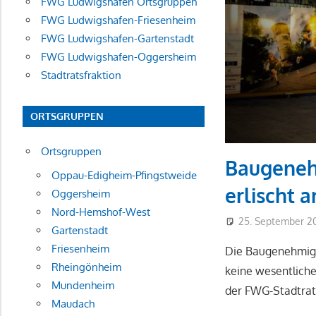
FWG Ludwigshafen Ortsgruppen
FWG Ludwigshafen-Friesenheim
FWG Ludwigshafen-Gartenstadt
FWG Ludwigshafen-Oggersheim
Stadtratsfraktion
ORTSGRUPPEN
Ortsgruppen
Baugeneh
Oppau-Edigheim-Pfingstweide
erlischt 
Oggersheim
Nord-Hemshof-West
25. September 2
Gartenstadt
Friesenheim
Die Baugenehmigun
Rheingönheim
keine wesentliche
Mundenheim
der FWG-Stadtrats
Maudach