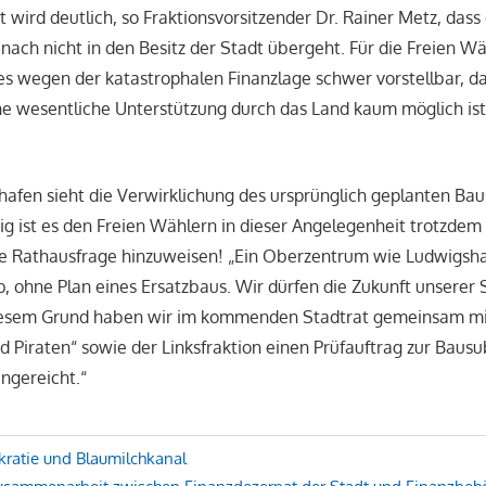
 wird deutlich, so Fraktionsvorsitzender Dr. Rainer Metz, dass
ach nicht in den Besitz der Stadt übergeht. Für die Freien Wä
es wegen der katastrophalen Finanzlage schwer vorstellbar, da
e wesentliche Unterstützung durch das Land kaum möglich ist
fen sieht die Verwirklichung des ursprünglich geplanten Baus
g ist es den Freien Wählern in dieser Angelegenheit trotzdem 
e Rathausfrage hinzuweisen! „Ein Oberzentrum wie Ludwigshaf
, ohne Plan eines Ersatzbaus. Wir dürfen die Zukunft unserer 
iesem Grund haben wir im kommenden Stadtrat gemeinsam mi
 Piraten“ sowie der Linksfraktion einen Prüfauftrag zur Baus
ngereicht.“
avigation
kratie und Blaumilchkanal