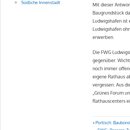
Südliche Innenstadt
Mit dieser Antwort
Baugrundstück dan
Ludwigshafen ist 
Ludwigshafen ohn
erwerben.
Die FWG Ludwigsha
gegenüber. Wichti
noch immer offen
eigene Rathaus ab
vergessen. Aus d
„Grünes Forum und
Rathauscenters ei
Beitragsn
Vorheriger
Portisch: Baubüro
Beitrag:
Nächster