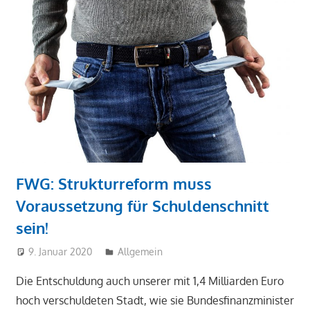
FWG: Strukturreform muss
Voraussetzung für Schuldenschnitt
sein!
9. Januar 2020
admin
Allgemein
Die Entschuldung auch unserer mit 1,4 Milliarden Euro
hoch verschuldeten Stadt, wie sie Bundesfinanzminister