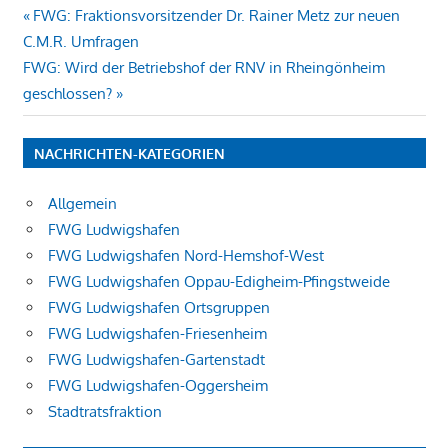
Beitragsnavigation
Vorheriger
FWG: Fraktionsvorsitzender Dr. Rainer Metz zur neuen
Beitrag:
C.M.R. Umfragen
Nächster
FWG: Wird der Betriebshof der RNV in Rheingönheim
Beitrag:
geschlossen?
NACHRICHTEN-KATEGORIEN
Allgemein
FWG Ludwigshafen
FWG Ludwigshafen Nord-Hemshof-West
FWG Ludwigshafen Oppau-Edigheim-Pfingstweide
FWG Ludwigshafen Ortsgruppen
FWG Ludwigshafen-Friesenheim
FWG Ludwigshafen-Gartenstadt
FWG Ludwigshafen-Oggersheim
Stadtratsfraktion