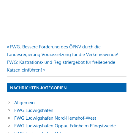
Beitragsnavigation
Vorheriger
FWG: Bessere Förderung des ÖPNV durch die
Beitrag:
Landesregierung Voraussetzung für die Verkehrswende!
Nächster
FWG: Kastrations- und Registriergebot für freilebende
Beitrag:
Katzen einführen!
NACHRICHTEN-KATEGORIEN
Allgemein
FWG Ludwigshafen
FWG Ludwigshafen Nord-Hemshof-West
FWG Ludwigshafen Oppau-Edigheim-Pfingstweide