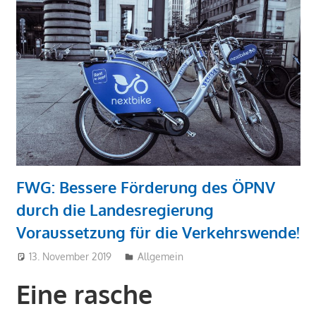
FWG: Bessere Förderung des ÖPNV
durch die Landesregierung
Voraussetzung für die Verkehrswende!
13. November 2019
admin
Allgemein
Eine rasche