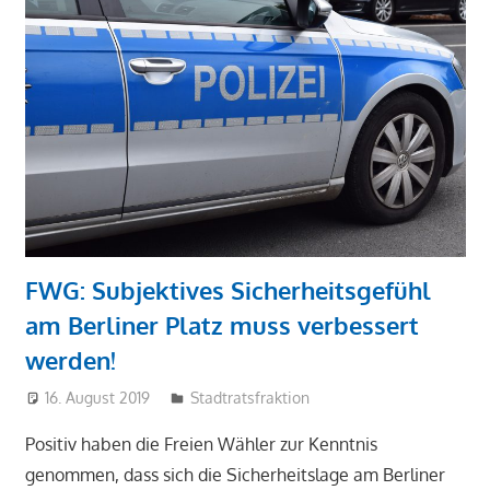
FWG: Subjektives Sicherheitsgefühl
am Berliner Platz muss verbessert
werden!
16. August 2019
Markus Sandmann
Stadtratsfraktion
Positiv haben die Freien Wähler zur Kenntnis
genommen, dass sich die Sicherheitslage am Berliner