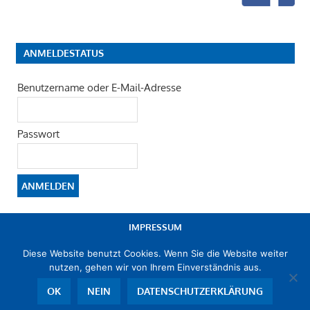
ANMELDESTATUS
Benutzername oder E-Mail-Adresse
Passwort
IMPRESSUM
Diese Website benutzt Cookies. Wenn Sie die Website weiter
DATENSCHUTZERKLÄRUNG
nutzen, gehen wir von Ihrem Einverständnis aus.
OK
NEIN
DATENSCHUTZERKLÄRUNG
© 2019 -2026 FWG Ludwigshafen e. V. - Mitglied im
Landesverband
Freier Wählergruppen Rheinland-Pfalz e. V.