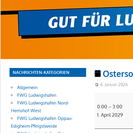
Osterso
NACHRICHTEN-KATEGORIEN
6. Januar 2026
Allgemein
FWG Ludwigshafen
Ostersonntag
FWG Ludwigshafen Nord-
(§)
0:00
–
3:00
Hemshof-West
1. April 2029
FWG Ludwigshafen Oppau-
Edigheim-Pfingstweide