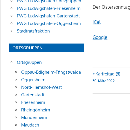
FWG Ludwigshafen Ortsgruppen
Der Ostersonntag 
FWG Ludwigshafen-Friesenheim
FWG Ludwigshafen-Gartenstadt
iCal
FWG Ludwigshafen-Oggersheim
Stadtratsfraktion
Google
ORTSGRUPPEN
Ortsgruppen
Oppau-Edigheim-Pfingstweide
Beitragsn
Karfreitag (§)
Oggersheim
30. März 2029
Nord-Hemshof-West
Gartenstadt
Friesenheim
Rheingönheim
Mundenheim
Maudach