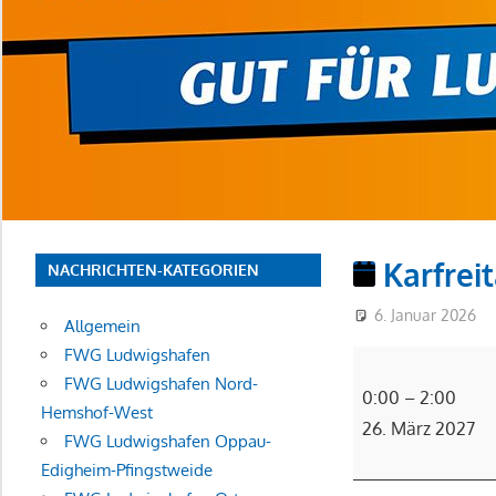
Karfreit
NACHRICHTEN-KATEGORIEN
6. Januar 2026
Allgemein
FWG Ludwigshafen
Karfreitag
FWG Ludwigshafen Nord-
(§)
0:00
–
2:00
Hemshof-West
26. März 2027
FWG Ludwigshafen Oppau-
Edigheim-Pfingstweide