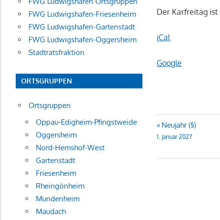
FWG Ludwigshafen Ortsgruppen
Der Karfreitag ist
FWG Ludwigshafen-Friesenheim
FWG Ludwigshafen-Gartenstadt
iCal
FWG Ludwigshafen-Oggersheim
Stadtratsfraktion
Google
ORTSGRUPPEN
Ortsgruppen
Oppau-Edigheim-Pfingstweide
Beitragsn
Neujahr (§)
Oggersheim
1. Januar 2027
Nord-Hemshof-West
Gartenstadt
Friesenheim
Rheingönheim
Mundenheim
Maudach