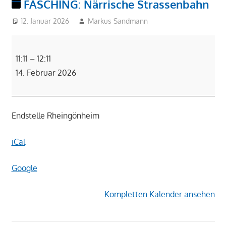
FASCHING: Närrische Strassenbahn
12. Januar 2026
Markus Sandmann
FASCHING:
Närrische
11:11
–
12:11
Strassenbahn
14. Februar 2026
Endstelle Rheingönheim
iCal
Google
Kompletten Kalender ansehen