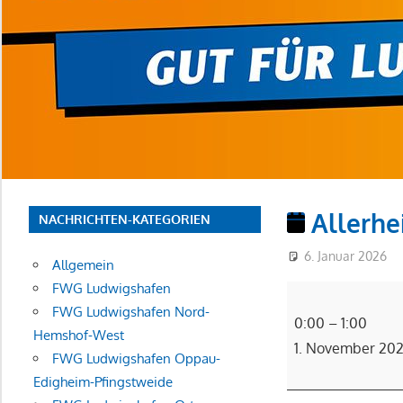
Allerhei
NACHRICHTEN-KATEGORIEN
6. Januar 2026
Allgemein
FWG Ludwigshafen
Allerheiligen
FWG Ludwigshafen Nord-
(§)
0:00
–
1:00
Hemshof-West
1. November 20
FWG Ludwigshafen Oppau-
Edigheim-Pfingstweide