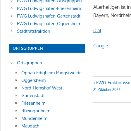
FWG Ludwigshafen Ortsgruppen
Allerheiligen ist
FWG Ludwigshafen-Friesenheim
Bayern, Nordrhein
FWG Ludwigshafen-Gartenstadt
FWG Ludwigshafen-Oggersheim
iCal
Stadtratsfraktion
Google
ORTSGRUPPEN
Ortsgruppen
Oppau-Edigheim-Pfingstweide
Oggersheim
Beitragsn
FWG-Fraktionssi
Nord-Hemshof-West
21. Oktober 2026
Gartenstadt
Friesenheim
Rheingönheim
Mundenheim
Maudach