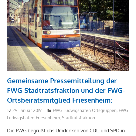
Gemeinsame Pressemitteilung der
FWG-Stadtratsfraktion und der FWG-
Ortsbeiratsmitglied Friesenheim:
29. Januar 2019
admin
FWG Ludwigshafen Ortsgruppen
,
FWG
Ludwigshafen-Friesenheim
,
Stadtratsfraktion
Die FWG begrüßt das Umdenken von CDU und SPD in