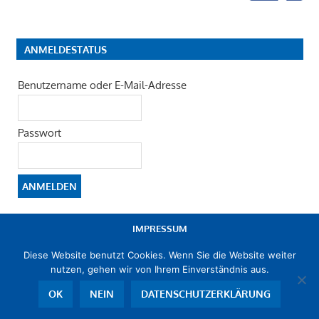
ANMELDESTATUS
Benutzername oder E-Mail-Adresse
Passwort
IMPRESSUM
Diese Website benutzt Cookies. Wenn Sie die Website weiter
DATENSCHUTZERKLÄRUNG
nutzen, gehen wir von Ihrem Einverständnis aus.
OK
NEIN
DATENSCHUTZERKLÄRUNG
© 2019 -2026 FWG Ludwigshafen e. V. - Mitglied im
Landesverband
Freier Wählergruppen Rheinland-Pfalz e. V.