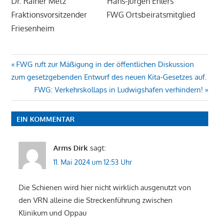
Dr. Rainer Metz Hans-Jürgen Ehlers
Fraktionsvorsitzender FWG Ortsbeiratsmitglied
Friesenheim
Beitragsnavigation
Vorheriger
FWG ruft zur Mäßigung in der öffentlichen Diskussion
Beitrag:
zum gesetzgebenden Entwurf des neuen Kita-Gesetzes auf.
Nächster
FWG: Verkehrskollaps in Ludwigshafen verhindern!
Beitrag:
EIN KOMMENTAR
Arms Dirk
sagt:
11. Mai 2024 um 12:53 Uhr
Die Schienen wird hier nicht wirklich ausgenutzt von
den VRN alleine die Streckenführung zwischen
Klinikum und Oppau